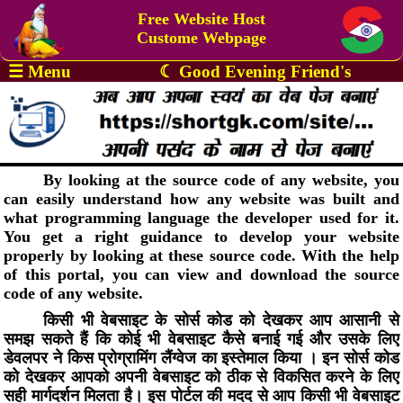
Free Website Host
Custome Webpage
☰ Menu
☾ Good Evening Friend's
🏠
Home
☁
By looking at the source code of any website, you
Upload
can easily understand how any website was built and
File
what programming language the developer used for it.
You get a right guidance to develop your website
📔
properly by looking at these source code. With the help
View
of this portal, you can view and download the source
File
code of any website.
✍
किसी भी वेबसाइट के सोर्स कोड को देखकर आप आसानी से
Update
समझ सकते हैं कि कोई भी वेबसाइट कैसे बनाई गई और उसके लिए
File
डेवलपर ने किस प्रोग्रामिंग लैंग्वेज का इस्तेमाल किया । इन सोर्स कोड
को देखकर आपको अपनी वेबसाइट को ठीक से विकसित करने के लिए
✎
सही मार्गदर्शन मिलता है। इस पोर्टल की मदद से आप किसी भी वेबसाइट
Edit